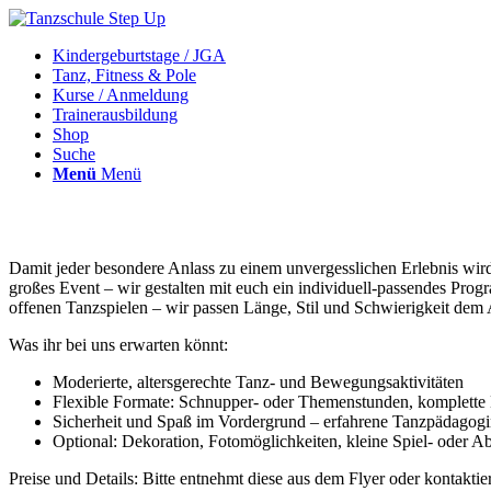
Kindergeburtstage / JGA
Tanz, Fitness & Pole
Kurse / Anmeldung
Trainerausbildung
Shop
Suche
Menü
Menü
Damit jeder besondere Anlass zu einem unvergesslichen Erlebnis wir
großes Event – wir gestalten mit euch ein individuell-passendes Pr
offenen Tanzspielen – wir passen Länge, Stil und Schwierigkeit dem 
Was ihr bei uns erwarten könnt:
Moderierte, altersgerechte Tanz- und Bewegungsaktivitäten
Flexible Formate: Schnupper- oder Themenstunden, komplette
Sicherheit und Spaß im Vordergrund – erfahrene Tanzpädagogi
Optional: Dekoration, Fotomöglichkeiten, kleine Spiel- oder A
Preise und Details: Bitte entnehmt diese aus dem Flyer oder kontaktier